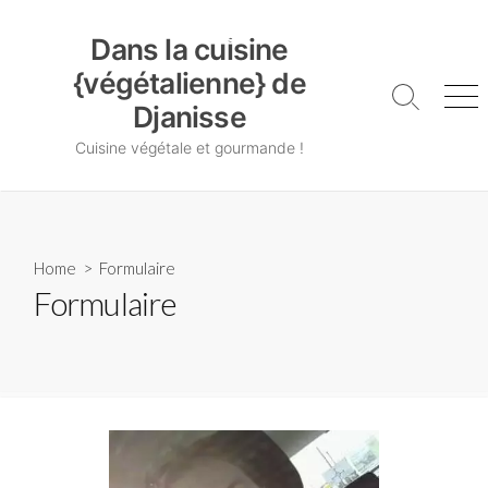
Skip
Dans la cuisine {végétalienne} de Djanisse
to
Dans la cuisine
content
{végétalienne} de
Search
Me
Djanisse
Toggle
Cuisine végétale et gourmande !
Home
> Formulaire
Formulaire