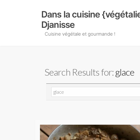
Skip
to
Dans la cuisine {végétal
content
Djanisse
Cuisine végétale et gourmande !
Search Results for:
glace
Search