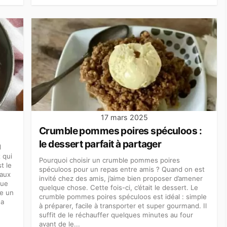
17 mars 2025
Crumble pommes poires spéculoos :
le dessert parfait à partager
d
t qui
Pourquoi choisir un crumble pommes poires
t le
spéculoos pour un repas entre amis ? Quand on est
 aux
invité chez des amis, j’aime bien proposer d’amener
que
quelque chose. Cette fois-ci, c’était le dessert. Le
le un
crumble pommes poires spéculoos est idéal : simple
ma
à préparer, facile à transporter et super gourmand. Il
suffit de le réchauffer quelques minutes au four
avant de le...