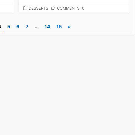
CATEGORIES
DESSERTS
COMMENTS: 0
4
5
6
7
…
14
15
»