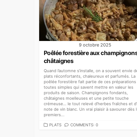
9 octobre 2025
Poêlée forestière aux champignons
châtaignes
Quand l’automne s’installe, on a souvent envie d
plats réconfortants, chaleureux et parfumés. La
poêlée forestière fait partie de ces préparations
toutes simples qui savent mettre en valeur les
produits de saison. Champignons fondants,
châtaignes moelleuses et une petite touche
crémeuse… le tout relevé d’herbes fraîches et d
note de vin blanc. Un vrai plaisir à savourer dès 
premiers...
CATEGORIES
PLATS
COMMENTS: 0