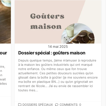
14 mai 2025
tour
Dossier spécial : goûters maison
Depuis quelque temps, j’aime m’amuser à reproduire
à la maison les goûters industriels qui ont marqué
ire,
notre enfance. Ou même ceux que l’on trouve
en
actuellement. Ces petites douceurs sucrées qu’on
en
glissait dans la boîte à goûter (je me souviens encore
avait
ma boîte en plastique BN…) ou qu’on grignotait en
elles
rentrant de l’école… J’ai eu envie de rassembler ici
toutes mes...
CATEGORIES
DOSSIERS SPÉCIAUX
COMMENTS: 0