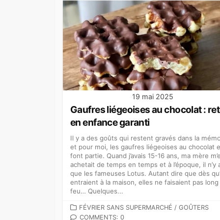
19 mai 2025
Gaufres liégeoises au chocolat : re
en enfance garanti
Il y a des goûts qui restent gravés dans la mémo
et pour moi, les gaufres liégeoises au chocolat 
font partie. Quand j’avais 15-16 ans, ma mère m’
achetait de temps en temps et à l’époque, il n’y 
que les fameuses Lotus. Autant dire que dès qu’
entraient à la maison, elles ne faisaient pas long
feu… Quelques...
CATEGORIES
FÉVRIER SANS SUPERMARCHÉ
/
GOÛTERS
COMMENTS: 0