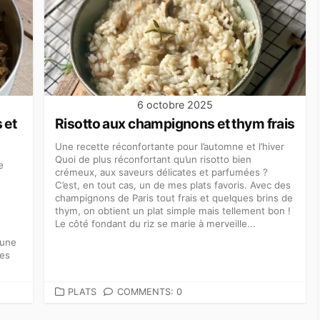
6 octobre 2025
 et
Risotto aux champignons et thym frais
Une recette réconfortante pour l’automne et l’hiver
Quoi de plus réconfortant qu’un risotto bien
e
crémeux, aux saveurs délicates et parfumées ?
C’est, en tout cas, un de mes plats favoris. Avec des
champignons de Paris tout frais et quelques brins de
thym, on obtient un plat simple mais tellement bon !
Le côté fondant du riz se marie à merveille...
’une
les
CATEGORIES
PLATS
COMMENTS: 0