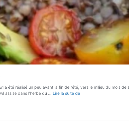
s
 a été réalisé un peu avant la fin de l’été, vers le milieu du mois de s
Veggie
owl assise dans l’herbe du …
Lire la suite de
bowl
de
sarrasin
&
légumes