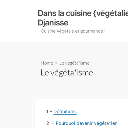
Skip
to
Dans la cuisine {végétal
content
Djanisse
Cuisine végétale et gourmande !
Home
> Le végéta*isme
Le végéta*isme
1 –
Définitions
2 –
Pourquoi devenir végéta*ien