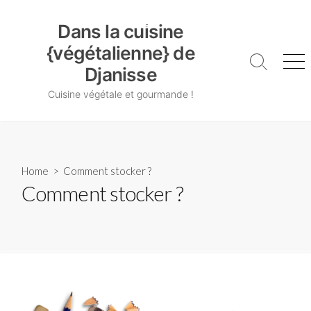
Skip
Dans la cuisine {végétalienne} de Djanisse
to
Dans la cuisine
content
{végétalienne} de
Search
Me
Djanisse
Toggle
Cuisine végétale et gourmande !
Home
> Comment stocker ?
Comment stocker ?