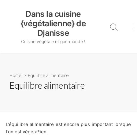
Skip
Dans la cuisine {végétalienne} de Djanisse
to
Dans la cuisine
content
{végétalienne} de
Search
Me
Djanisse
Toggle
Cuisine végétale et gourmande !
Home
> Equilibre alimentaire
Equilibre alimentaire
L’équilibre alimentaire est encore plus important lorsque
l’on est végéta*ien.