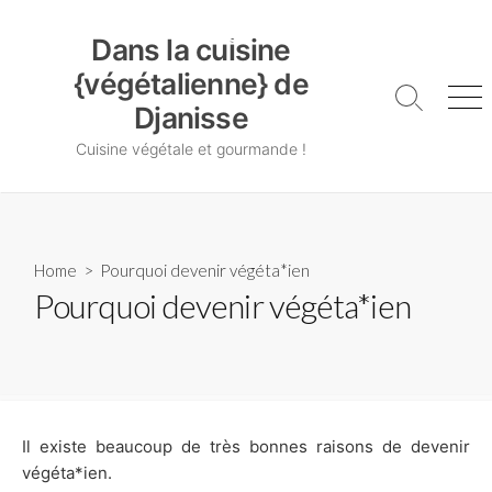
Skip
Dans la cuisine {végétalienne} de Djanisse
to
Dans la cuisine
content
{végétalienne} de
Search
Me
Djanisse
Toggle
Cuisine végétale et gourmande !
Home
> Pourquoi devenir végéta*ien
Pourquoi devenir végéta*ien
Il existe beaucoup de très bonnes raisons de devenir
végéta*ien.