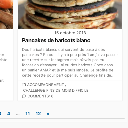
15 octobre 2018
Pancakes de haricots blanc
Des haricots blancs qui servent de base à des
ver
pancakes ? Eh oui ! il y a à peu près 1 an j’ai vu passer
iste.
une recette sur Instagram mais n’avais pas eu
l’occasion d’essayer. J’ai eu des haricots Coco dans
un panier AMAP et je me suis lancée. Je profite de
cette recette pour participer au Challenge fins de...
ent
CATEGORIES
ACCOMPAGNEMENT
/
CHALLENGE FINS DE MOIS DIFFICILE
COMMENTS: 8
3
4
…
11
12
»