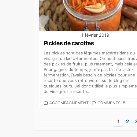
1 février 2019
Pickles de carottes
Les pickles sont des légumes macérés dans du
vinaigre ou lacto-fermentés. On peut aussi trou
des pickles de fruits, plus rarement, mais cela ex
Pour gagner du temps, je n’ai pas fait de lacto-
fermentation, j’avais besoin de pickles pour une
recette que vous retrouverez sur le blog d’ici
quelques jours. J’ai donc utilisé le plus simplem
du vinaigre. La recette...
CATEGORIES
ACCOMPAGNEMENT
COMMENTS: 5
Pagination
1
2
des