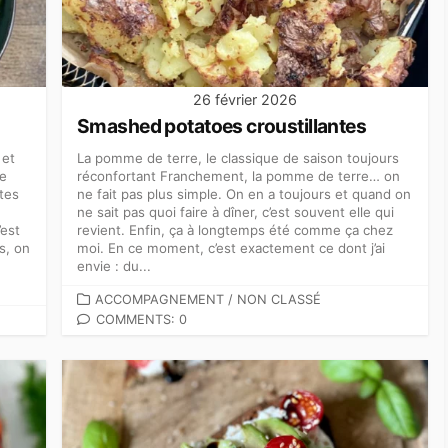
26 février 2026
Smashed potatoes croustillantes
 et
La pomme de terre, le classique de saison toujours
de
réconfortant Franchement, la pomme de terre… on
utes
ne fait pas plus simple. On en a toujours et quand on
ne sait pas quoi faire à dîner, c’est souvent elle qui
’est
revient. Enfin, ça à longtemps été comme ça chez
s, on
moi. En ce moment, c’est exactement ce dont j’ai
envie : du...
CATEGORIES
ACCOMPAGNEMENT
/
NON CLASSÉ
COMMENTS: 0