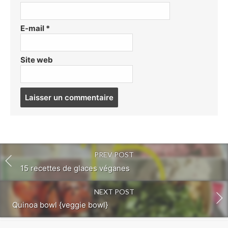
E-mail
*
Site web
Post
comment
PREV POST
15 recettes de glaces véganes
NEXT POST
Quinoa bowl {veggie bowl}