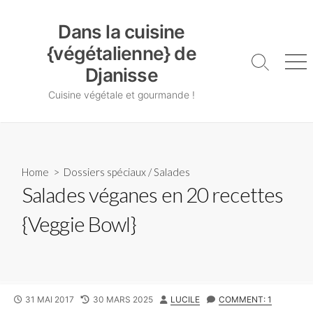
Skip
Dans la cuisine {végétalienne} de Djanisse
to
Dans la cuisine
content
{végétalienne} de
Search
Me
Djanisse
Toggle
Cuisine végétale et gourmande !
Home
>
Dossiers spéciaux
/
Salades
Salades véganes en 20 recettes
{Veggie Bowl}
PUBLISHED
LAST
AUTHOR
31 MAI 2017
30 MARS 2025
LUCILE
COMMENT: 1
DATE
MODIFIED