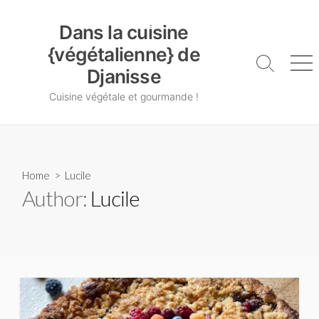
Skip
Dans la cuisine {végétalienne} de Djanisse
to
Dans la cuisine
content
{végétalienne} de
Search
Me
Djanisse
Toggle
Cuisine végétale et gourmande !
Home
> Lucile
Author:
Lucile