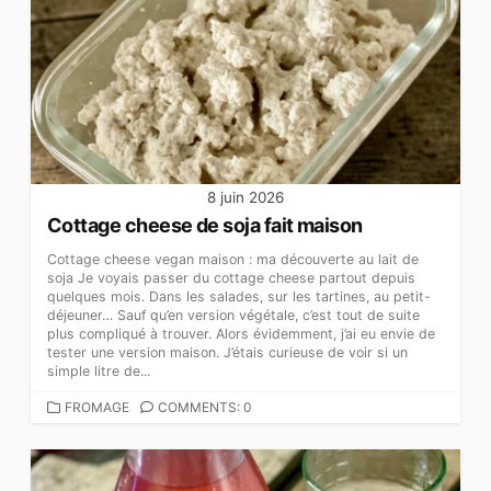
8 juin 2026
Cottage cheese de soja fait maison
Cottage cheese vegan maison : ma découverte au lait de
soja Je voyais passer du cottage cheese partout depuis
quelques mois. Dans les salades, sur les tartines, au petit-
déjeuner… Sauf qu’en version végétale, c’est tout de suite
plus compliqué à trouver. Alors évidemment, j’ai eu envie de
tester une version maison. J’étais curieuse de voir si un
simple litre de...
CATEGORIES
FROMAGE
COMMENTS: 0