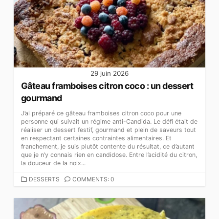
29 juin 2026
Gâteau framboises citron coco : un dessert
gourmand
J’ai préparé ce gâteau framboises citron coco pour une
personne qui suivait un régime anti-Candida. Le défi était de
réaliser un dessert festif, gourmand et plein de saveurs tout
en respectant certaines contraintes alimentaires. Et
franchement, je suis plutôt contente du résultat, ce d’autant
que je n’y connais rien en candidose. Entre l’acidité du citron,
la douceur de la noix...
CATEGORIES
DESSERTS
COMMENTS: 0