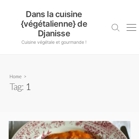
Skip
Dans la cuisine {végétalienne} de Djanisse
to
Dans la cuisine
content
{végétalienne} de
Search
Me
Djanisse
Toggle
Cuisine végétale et gourmande !
Home
>
Tag:
1