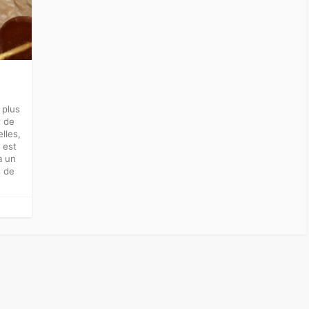
 plus
t de
lles,
 est
a un
s de