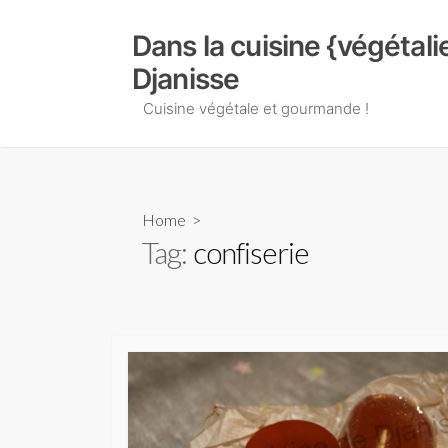
Skip
to
Dans la cuisine {végétal
content
Djanisse
Cuisine végétale et gourmande !
Home
>
Tag:
confiserie