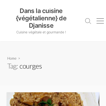
Skip
Dans la cuisine {végétalienne} de Djanisse
to
Dans la cuisine
content
{végétalienne} de
Search
Me
Djanisse
Toggle
Cuisine végétale et gourmande !
Home
>
Tag:
courges