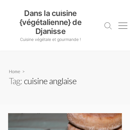
Skip
Dans la cuisine {végétalienne} de Djanisse
to
Dans la cuisine
content
{végétalienne} de
Search
Me
Djanisse
Toggle
Cuisine végétale et gourmande !
Home
>
Tag:
cuisine anglaise