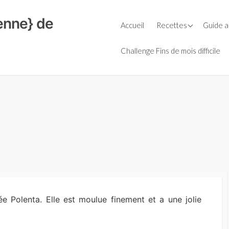
ienne} de
Petit-déjeuner
Guide d
Accueil
Recettes
Guide a
Céréal
Repas
Le Bio
Soupes
Farine
Févrie
Challenge Fins de mois difficile
Goûters
Entrées
Huiles
La cuis
Boissons
Plats
Laits v
L’AMAP,
Boulange
Salades
Légumi
Le bio e
secs
Sauces
Fromages
Condiments
Purées 
Aide culinaire
Desserts
Sauces
Thermomix
Accompagnement
e Polenta. Elle est moulue finement et a une jolie