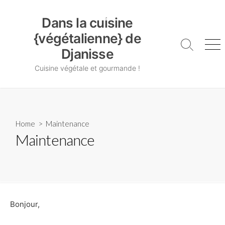
Skip
Dans la cuisine {végétalienne} de Djanisse
to
Dans la cuisine
content
{végétalienne} de
Search
Me
Djanisse
Toggle
Cuisine végétale et gourmande !
Home
> Maintenance
Maintenance
Bonjour,