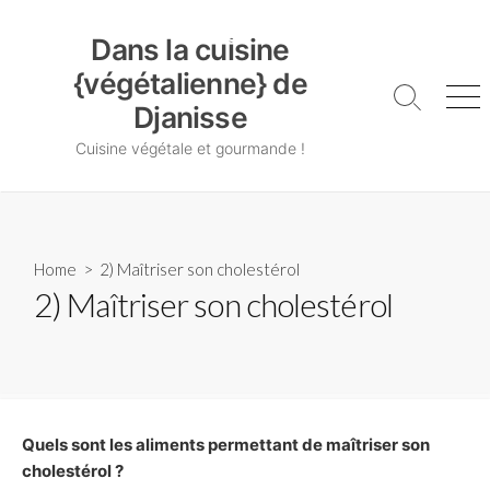
Skip
Dans la cuisine {végétalienne} de Djanisse
to
Dans la cuisine
content
{végétalienne} de
Search
Me
Djanisse
Toggle
Cuisine végétale et gourmande !
Home
> 2) Maîtriser son cholestérol
2) Maîtriser son cholestérol
Quels sont les aliments permettant de maîtriser son
cholestérol ?