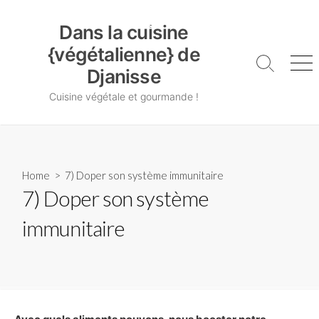
Skip
Dans la cuisine {végétalienne} de Djanisse
to
Dans la cuisine
content
{végétalienne} de
Search
Me
Djanisse
Toggle
Cuisine végétale et gourmande !
Home
> 7) Doper son système immunitaire
7) Doper son système
immunitaire