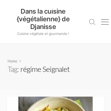
Skip
Dans la cuisine {végétalienne} de Djanisse
to
Dans la cuisine
content
{végétalienne} de
Search
Me
Djanisse
Toggle
Cuisine végétale et gourmande !
Home
>
Tag:
régime Seignalet