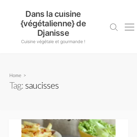
Skip
Dans la cuisine {végétalienne} de Djanisse
to
Dans la cuisine
content
{végétalienne} de
Search
Me
Djanisse
Toggle
Cuisine végétale et gourmande !
Home
>
Tag:
saucisses