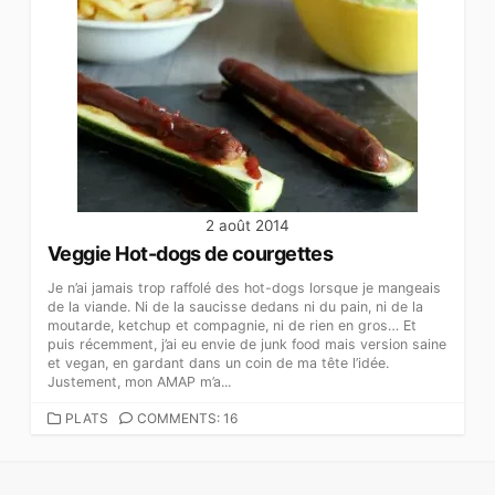
2 août 2014
Veggie Hot-dogs de courgettes
Je n’ai jamais trop raffolé des hot-dogs lorsque je mangeais
de la viande. Ni de la saucisse dedans ni du pain, ni de la
moutarde, ketchup et compagnie, ni de rien en gros… Et
puis récemment, j’ai eu envie de junk food mais version saine
et vegan, en gardant dans un coin de ma tête l’idée.
Justement, mon AMAP m’a...
CATEGORIES
PLATS
COMMENTS: 16