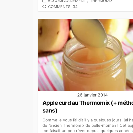
CATEGORIES
ACCOMPAGNEMENT
/
THERMOMIX
COMMENTS: 34
26 janvier 2014
Apple curd au Thermomix (+ méth
sans)
Comme je vous l’ai dit il y a quelques jours, j’ai h
de l’ancien Thermomix de belle-môman ! Cet app
me faisait un peu rêver depuis quelques années,