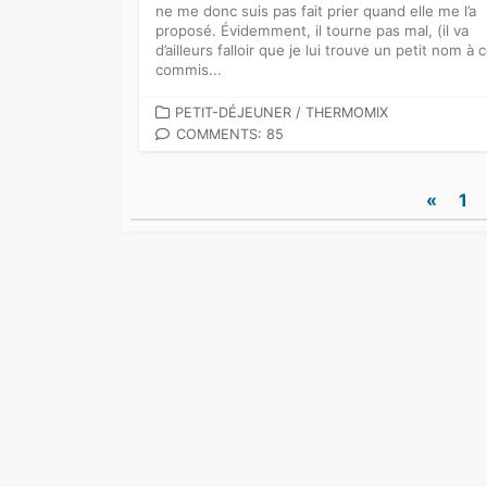
ne me donc suis pas fait prier quand elle me l’a
proposé. Évidemment, il tourne pas mal, (il va
d’ailleurs falloir que je lui trouve un petit nom à 
commis...
CATEGORIES
PETIT-DÉJEUNER
/
THERMOMIX
COMMENTS: 85
Pagination
«
1
des
publications