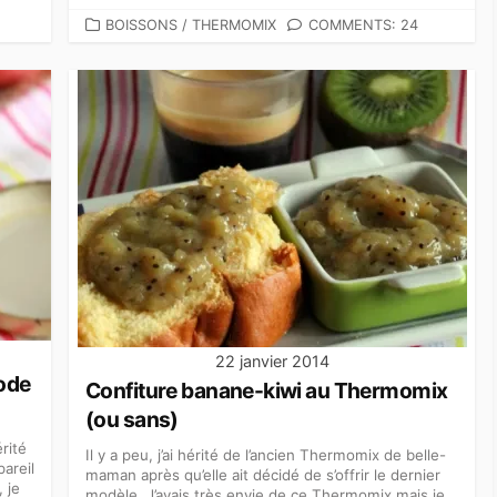
CATEGORIES
BOISSONS
/
THERMOMIX
COMMENTS: 24
22 janvier 2014
ode
Confiture banane-kiwi au Thermomix
(ou sans)
érité
Il y a peu, j’ai hérité de l’ancien Thermomix de belle-
areil
maman après qu’elle ait décidé de s’offrir le dernier
 je
modèle. J’avais très envie de ce Thermomix mais je