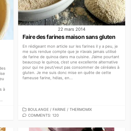
22 mars 2014
Faire des farines maison sans gluten
En rédigeant mon article sur les farines il y a peu, je
me suis rendue compte que je n’avais jamais utilisé
de farine de quinoa dans ma cuisine. J’aime pourtant
beaucoup le quinoa, c’est une excellente alternative
pour qui ne peut/veut pas consommer de céréales à
 des
gluten. Je me suis donc mise en quête de cette
ise
fameuse farine, hélas, en...
 eu
s à
..
CATEGORIES
BOULANGE
/
FARINE
/
THERMOMIX
COMMENTS: 120