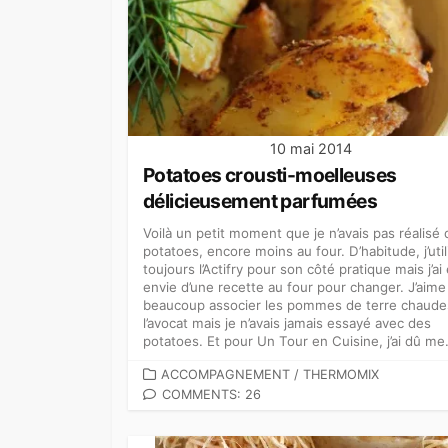
10 mai 2014
Potatoes crousti-moelleuses
délicieusement parfumées
Voilà un petit moment que je n’avais pas réalisé
potatoes, encore moins au four. D’habitude, j’util
toujours l’Actifry pour son côté pratique mais j’ai
envie d’une recette au four pour changer. J’aime
beaucoup associer les pommes de terre chaude
l’avocat mais je n’avais jamais essayé avec des
potatoes. Et pour Un Tour en Cuisine, j’ai dû me.
CATEGORIES
ACCOMPAGNEMENT
/
THERMOMIX
COMMENTS: 26