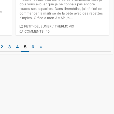
dois vous avouer que je ne connais pas encore
toutes ses capacités. Dans l’immédiat, j’ai décidé de
ce
commencer la maîtrise de la bête avec des recettes
simples. Grâce à mon AMAP, j’ai...
CATEGORIES
PETIT-DÉJEUNER
/
THERMOMIX
COMMENTS: 40
2
3
4
5
6
»