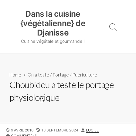
Skip
Dans la cuisine {végétalienne} de Djanisse
to
Dans la cuisine
content
{végétalienne} de
Search
Me
Djanisse
Toggle
Cuisine végétale et gourmande !
Home
>
On a testé
/
Portage
/
Puériculture
Choubidou a testé le portage
physiologique
PUBLISHED
LAST
AUTHOR
9 AVRIL 2016
18 SEPTEMBRE 2024
LUCILE
DATE
MODIFIED
COMMENTS: 6