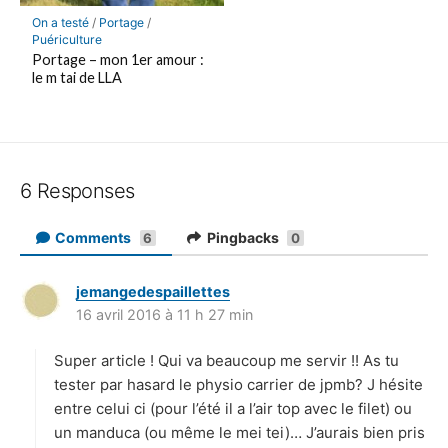
On a testé
/
Portage
/
Puériculture
Portage – mon 1er amour :
le m tai de LLA
6 Responses
Comments
Pingbacks
6
0
jemangedespaillettes
d
16 avril 2016 à 11 h 27 min
i
t
Super article ! Qui va beaucoup me servir !! As tu
:
tester par hasard le physio carrier de jpmb? J hésite
entre celui ci (pour l’été il a l’air top avec le filet) ou
un manduca (ou même le mei tei)… J’aurais bien pris