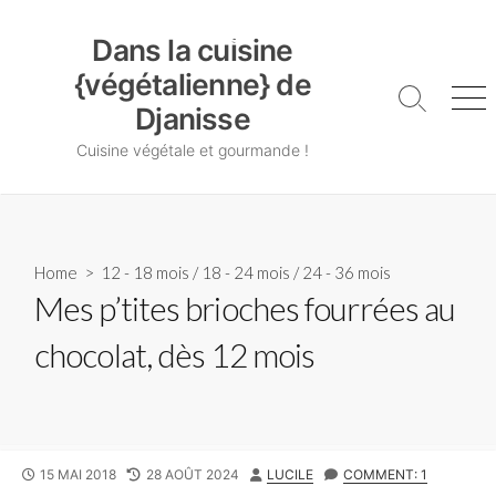
Skip
Dans la cuisine {végétalienne} de Djanisse
to
Dans la cuisine
content
{végétalienne} de
Search
Me
Djanisse
Toggle
Cuisine végétale et gourmande !
Home
>
12 - 18 mois
/
18 - 24 mois
/
24 - 36 mois
Mes p’tites brioches fourrées au
chocolat, dès 12 mois
PUBLISHED
LAST
AUTHOR
15 MAI 2018
28 AOÛT 2024
LUCILE
COMMENT: 1
DATE
MODIFIED