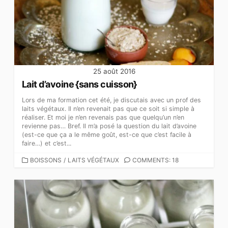
25 août 2016
Lait d’avoine {sans cuisson}
Lors de ma formation cet été, je discutais avec un prof des
laits végétaux. Il n’en revenait pas que ce soit si simple à
réaliser. Et moi je n’en revenais pas que quelqu’un n’en
revienne pas… Bref. Il m’a posé la question du lait d’avoine
(est-ce que ça a le même goût, est-ce que c’est facile à
faire…) et c’est...
CATEGORIES
BOISSONS
/
LAITS VÉGÉTAUX
COMMENTS: 18