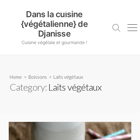
Skip
Dans la cuisine {végétalienne} de Djanisse
to
Dans la cuisine
content
{végétalienne} de
Search
Me
Djanisse
Toggle
Cuisine végétale et gourmande !
Home
>
Boissons
>
Laits végétaux
Category:
Laits végétaux