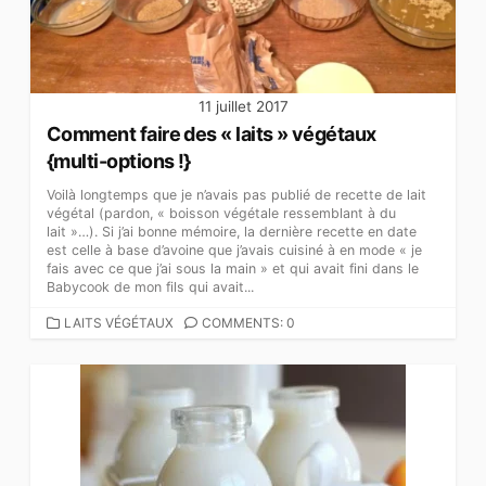
11 juillet 2017
Comment faire des « laits » végétaux
{multi-options !}
Voilà longtemps que je n’avais pas publié de recette de lait
végétal (pardon, « boisson végétale ressemblant à du
lait »…). Si j’ai bonne mémoire, la dernière recette en date
est celle à base d’avoine que j’avais cuisiné à en mode « je
fais avec ce que j’ai sous la main » et qui avait fini dans le
Babycook de mon fils qui avait...
CATEGORIES
LAITS VÉGÉTAUX
COMMENTS: 0