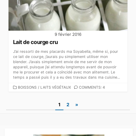
9 février 2016
Lait de courge cru
J’ai ressorti de mes placards ma Soyabella, même si, pour
ce lait de courge, j’aurais pu simplement utiliser mon
blender. J’avais simplement envie de me servir de mon
appareil, puisque j’ai attendu longtemps avant de pouvoir
me le procurer et cela a coïncidé avec mon alitement. Le
temps a passé puis il y a eu des travaux dans ma cuisine...
CATEGORIES
BOISSONS
/
LAITS VÉGÉTAUX
COMMENTS: 4
Pagination
1
2
»
des
publications