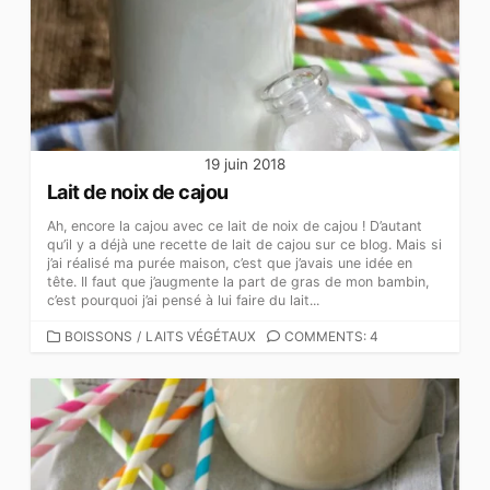
19 juin 2018
Lait de noix de cajou
Ah, encore la cajou avec ce lait de noix de cajou ! D’autant
qu’il y a déjà une recette de lait de cajou sur ce blog. Mais si
j’ai réalisé ma purée maison, c’est que j’avais une idée en
tête. Il faut que j’augmente la part de gras de mon bambin,
c’est pourquoi j’ai pensé à lui faire du lait...
CATEGORIES
BOISSONS
/
LAITS VÉGÉTAUX
COMMENTS: 4