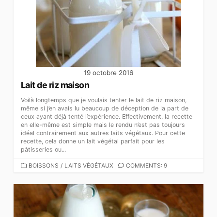
19 octobre 2016
Lait de riz maison
Voilà longtemps que je voulais tenter le lait de riz maison,
même si j’en avais lu beaucoup de déception de la part de
ceux ayant déjà tenté l’expérience. Effectivement, la recette
en elle-même est simple mais le rendu n’est pas toujours
idéal contrairement aux autres laits végétaux. Pour cette
recette, cela donne un lait végétal parfait pour les
pâtisseries ou...
CATEGORIES
BOISSONS
/
LAITS VÉGÉTAUX
COMMENTS: 9