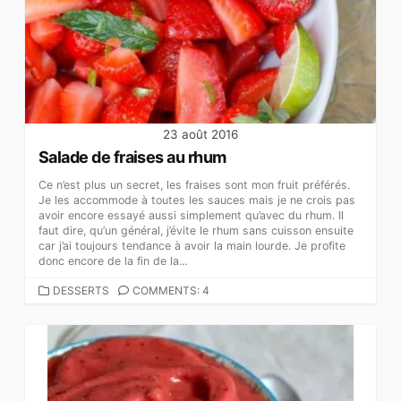
23 août 2016
Salade de fraises au rhum
Ce n’est plus un secret, les fraises sont mon fruit préférés.
Je les accommode à toutes les sauces mais je ne crois pas
avoir encore essayé aussi simplement qu’avec du rhum. Il
faut dire, qu’un général, j’évite le rhum sans cuisson ensuite
car j’ai toujours tendance à avoir la main lourde. Je profite
donc encore de la fin de la...
CATEGORIES
DESSERTS
COMMENTS: 4