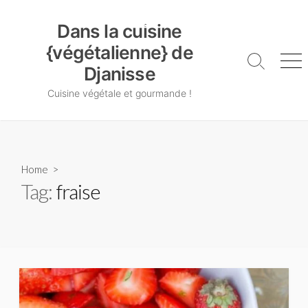
Skip
Dans la cuisine {végétalienne} de Djanisse
to
Dans la cuisine
content
{végétalienne} de
Search
Me
Djanisse
Toggle
Cuisine végétale et gourmande !
Home
>
Tag:
fraise