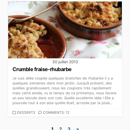
30 juillet 2013
Crumble fraise-rhubarbe
Je suis allée coupée quelques branches de rhubarbe il y a
quelques semaines dans mon jardin. Jusqu’à présent, des
qu’elles grandissaient, nous les coupions très rapidement
mais cette année, vu le temps de ce printemps, nous l’avons
un peu laissée dans son coin. Quelle excellente idée ! Elle a
poussée tout à son aise qu’elle était, arrosée par la pluie...
CATEGORIES
DESSERTS
COMMENTS: 12
Pagination
1
2
3
»