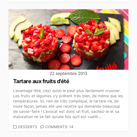
22 septembre 2013
Tartare aux fruits d’été
L’avantage l’été, c’est qu’on le peut plus facilement crusiner.
Les fruits et légumes s’y prêtent très bien, de même que les
températures. Ici, rien de très compliqué, le tartare n’a, de
toute façon, jamais été une recette qui demande beaucoup
de savoir-faire ! L’avocat est donc un fruit, sachez-le et sa
maturation ne se fait qu’une fois qu’il est cueilli....
CATEGORIES
DESSERTS
COMMENTS: 14