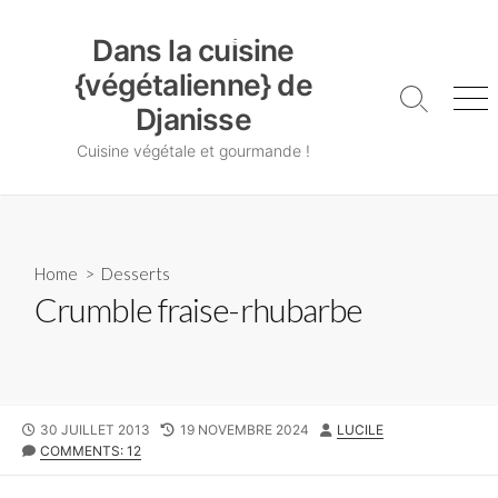
Skip
Dans la cuisine {végétalienne} de Djanisse
to
Dans la cuisine
content
{végétalienne} de
Search
Me
Djanisse
Toggle
Cuisine végétale et gourmande !
Home
>
Desserts
Crumble fraise-rhubarbe
PUBLISHED
LAST
AUTHOR
30 JUILLET 2013
19 NOVEMBRE 2024
LUCILE
DATE
MODIFIED
COMMENTS: 12
DATE