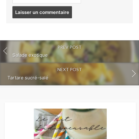
Post
comment
PREV POST
Salade exotique
NEXT POST
Tartare sucré-salé