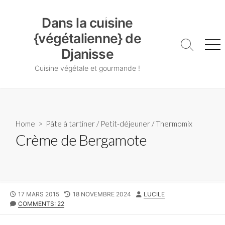
Skip
Dans la cuisine {végétalienne} de Djanisse
to
Dans la cuisine
content
{végétalienne} de
Search
Me
Djanisse
Toggle
Cuisine végétale et gourmande !
Home
>
Pâte à tartiner
/
Petit-déjeuner
/
Thermomix
Crème de Bergamote
PUBLISHED
LAST
AUTHOR
17 MARS 2015
18 NOVEMBRE 2024
LUCILE
DATE
MODIFIED
COMMENTS: 22
DATE