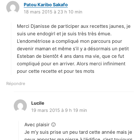
Patou Karibo Sakafo
d
18 mars 2015 à 23 h 10 min
i
t
Merci Djanisse de participer aux recettes jaunes, je
:
suis une endogirl et je suis très très émue.
L’endométriose a compliqué mon parcours pour
devenir maman et même s’il y a désormais un petit
Esteban de bientôt 4 ans dans ma vie, que ce fut
compliqué pour en arriver. Alors merci infiniment
pour cette recette et pour tes mots
Répondre
Lucile
d
19 mars 2015 à 9 h 19 min
i
t
Avec plaisir 🙂
:
Je m’y suis prise un peu tard cette année mais je
peux apporter ma pierre à l’édifice, c’est toujours