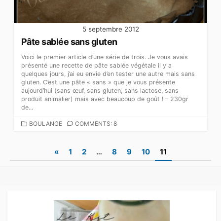
5 septembre 2012
Pâte sablée sans gluten
Voici le premier article d’une série de trois. Je vous avais
présenté une recette de pâte sablée végétale il y a
quelques jours, j’ai eu envie d’en tester une autre mais sans
gluten. C’est une pâte « sans » que je vous présente
aujourd’hui (sans œuf, sans gluten, sans lactose, sans
produit animalier) mais avec beaucoup de goût ! – 230gr
de...
CATEGORIES
BOULANGE
COMMENTS: 8
Pagination
«
1
2
…
8
9
10
11
des
publications