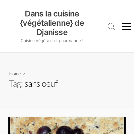
Skip
Dans la cuisine {végétalienne} de Djanisse
to
Dans la cuisine
content
{végétalienne} de
Search
Me
Djanisse
Toggle
Cuisine végétale et gourmande !
Home
>
Tag:
sans oeuf