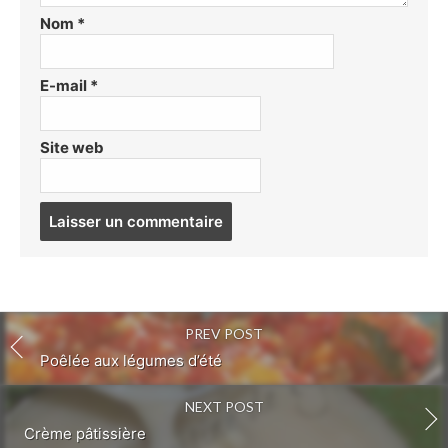
Nom
*
E-mail
*
Site web
Post
comment
PREV POST
Poêlée aux légumes d’été
NEXT POST
Crème pâtissière