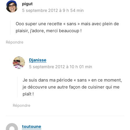
pigut
d
5 septembre 2012 à 9 h 54 min
i
t
Ooo super une recette « sans » mais avec plein de
:
plaisir, j’adore, merci beaucoup !
Répondre
Djanisse
d
5 septembre 2012 à 10 h 01 min
i
t
Je suis dans ma période « sans » en ce moment,
:
je découvre une autre façon de cuisiner qui me
plaît !
Répondre
toutoune
d