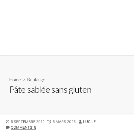
Home
>
Boulange
Pâte sablée sans gluten
PUBLISHED
LAST
AUTHOR
5 SEPTEMBRE 2012
5 MARS 2025
LUCILE
DATE
MODIFIED
COMMENTS: 8
DATE