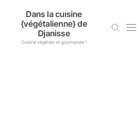
Skip
Dans la cuisine {végétalienne} de Djanisse
to
Dans la cuisine
content
{végétalienne} de
Search
Me
Djanisse
Toggle
Cuisine végétale et gourmande !