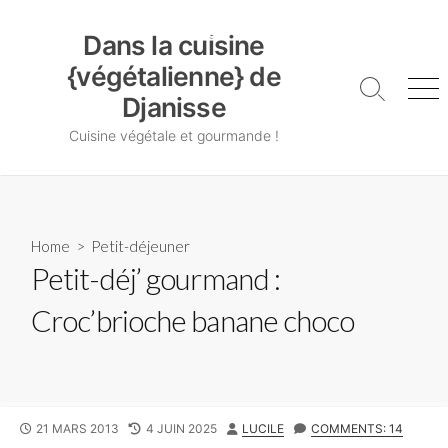
Skip
Dans la cuisine {végétalienne} de Djanisse
to
Dans la cuisine
content
{végétalienne} de
Search
Me
Djanisse
Toggle
Cuisine végétale et gourmande !
Home
>
Petit-déjeuner
Petit-déj’ gourmand :
Croc’brioche banane choco
PUBLISHED
LAST
AUTHOR
21 MARS 2013
4 JUIN 2025
LUCILE
COMMENTS: 14
DATE
MODIFIED