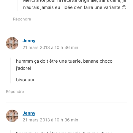
Merci à toi pour la recette originale, sans celle, je
:
n’aurais jamais eu l’idée d’en faire une variante 🙂
Répondre
Jenny
d
21 mars 2013 à 10 h 36 min
i
t
hummm ça doit être une tuerie, banane choco
:
j’adore!
bisouuuu
Répondre
Jenny
d
21 mars 2013 à 10 h 36 min
i
t