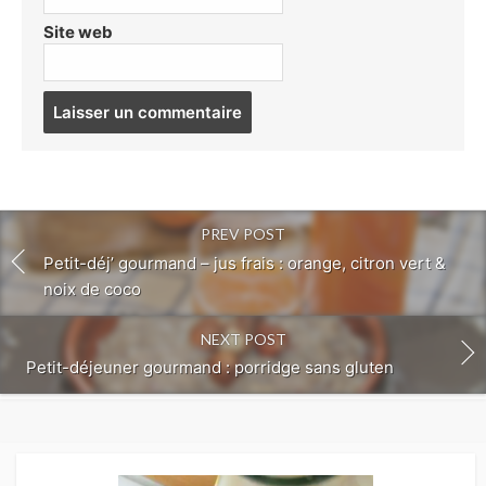
Site web
Post
comment
PREV POST
Petit-déj’ gourmand – jus frais : orange, citron vert &
noix de coco
NEXT POST
Petit-déjeuner gourmand : porridge sans gluten