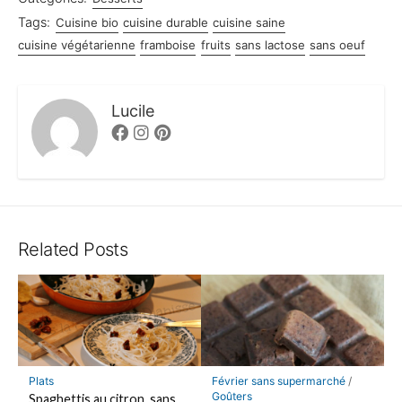
Tags:
Cuisine bio
cuisine durable
cuisine saine
cuisine végétarienne
framboise
fruits
sans lactose
sans oeuf
Lucile
Facebook
Instagram
Pinterest
Related Posts
Plats
Février sans supermarché
/
Goûters
Spaghettis au citron, sans