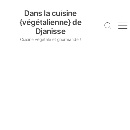
Skip
Dans la cuisine {végétalienne} de Djanisse
to
Dans la cuisine
content
{végétalienne} de
Search
Me
Djanisse
Toggle
Cuisine végétale et gourmande !