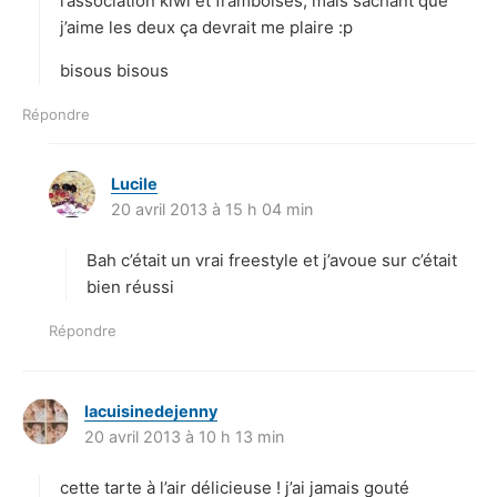
l’association kiwi et framboises, mais sachant que
j’aime les deux ça devrait me plaire :p
bisous bisous
Répondre
Lucile
d
20 avril 2013 à 15 h 04 min
i
t
Bah c’était un vrai freestyle et j’avoue sur c’était
:
bien réussi
Répondre
lacuisinedejenny
d
20 avril 2013 à 10 h 13 min
i
t
cette tarte à l’air délicieuse ! j’ai jamais gouté