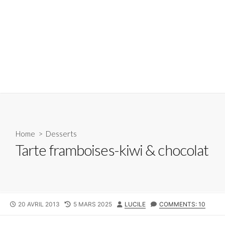
Home
>
Desserts
Tarte framboises-kiwi & chocolat
PUBLISHED
LAST
AUTHOR
20 AVRIL 2013
5 MARS 2025
LUCILE
COMMENTS: 10
DATE
MODIFIED
DATE