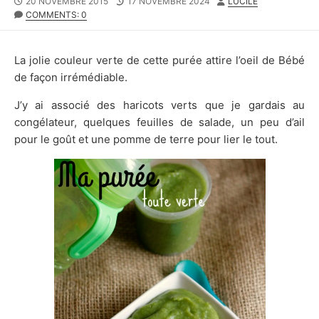
PUBLISHED
LAST
AUTHOR
20 NOVEMBRE 2015
17 NOVEMBRE 2024
LUCILE
DATE
MODIFIED
COMMENTS: 0
DATE
La jolie couleur verte de cette purée attire l’oeil de Bébé
de façon irrémédiable.
J’y ai associé des haricots verts que je gardais au
congélateur, quelques feuilles de salade, un peu d’ail
pour le goût et une pomme de terre pour lier le tout.