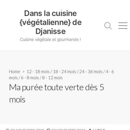
Skip
Dans la cuisine {végétalienne} de Djanisse
to
Dans la cuisine
content
{végétalienne} de
Search
Me
Djanisse
Toggle
Cuisine végétale et gourmande !
Home
>
12 - 18 mois
/
18 - 24 mois
/
24 - 36 mois
/
4 - 6
mois
/
6 - 8 mois
/
8 - 12 mois
Ma purée toute verte dès 5
mois