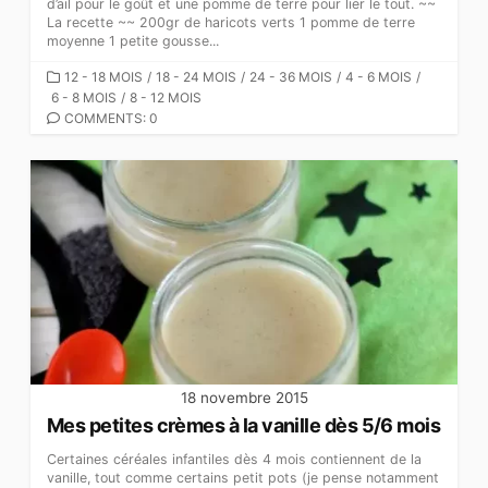
d’ail pour le goût et une pomme de terre pour lier le tout. ~~
La recette ~~ 200gr de haricots verts 1 pomme de terre
moyenne 1 petite gousse...
CATEGORIES
12 - 18 MOIS
/
18 - 24 MOIS
/
24 - 36 MOIS
/
4 - 6 MOIS
/
6 - 8 MOIS
/
8 - 12 MOIS
COMMENTS: 0
18 novembre 2015
Mes petites crèmes à la vanille dès 5/6 mois
Certaines céréales infantiles dès 4 mois contiennent de la
vanille, tout comme certains petit pots (je pense notamment