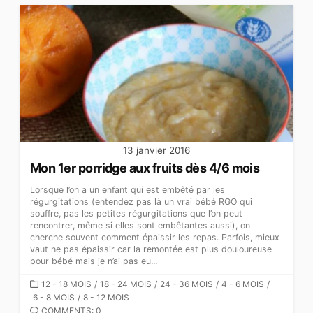
13 janvier 2016
Mon 1er porridge aux fruits dès 4/6 mois
Lorsque l’on a un enfant qui est embêté par les
régurgitations (entendez pas là un vrai bébé RGO qui
souffre, pas les petites régurgitations que l’on peut
rencontrer, même si elles sont embêtantes aussi), on
cherche souvent comment épaissir les repas. Parfois, mieux
vaut ne pas épaissir car la remontée est plus douloureuse
pour bébé mais je n’ai pas eu...
CATEGORIES
12 - 18 MOIS
/
18 - 24 MOIS
/
24 - 36 MOIS
/
4 - 6 MOIS
/
6 - 8 MOIS
/
8 - 12 MOIS
COMMENTS: 0