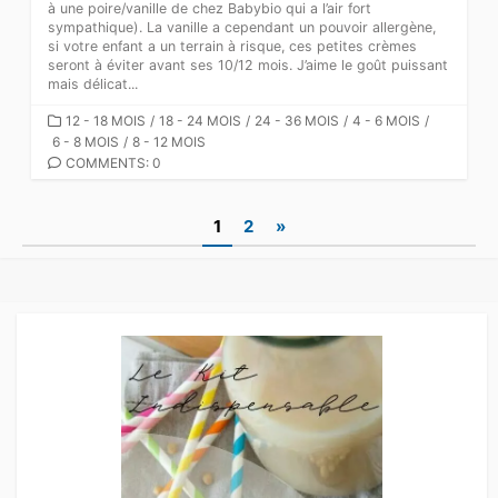
à une poire/vanille de chez Babybio qui a l’air fort
sympathique). La vanille a cependant un pouvoir allergène,
si votre enfant a un terrain à risque, ces petites crèmes
seront à éviter avant ses 10/12 mois. J’aime le goût puissant
mais délicat...
CATEGORIES
12 - 18 MOIS
/
18 - 24 MOIS
/
24 - 36 MOIS
/
4 - 6 MOIS
/
6 - 8 MOIS
/
8 - 12 MOIS
COMMENTS: 0
Pagination
1
2
»
des
publications