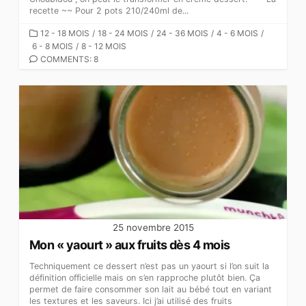
recette ~~ Pour 2 pots 210/240ml de...
CATEGORIES
12 - 18 MOIS
/
18 - 24 MOIS
/
24 - 36 MOIS
/
4 - 6 MOIS
/
6 - 8 MOIS
/
8 - 12 MOIS
COMMENTS: 8
25 novembre 2015
Mon « yaourt » aux fruits dès 4 mois
Techniquement ce dessert n’est pas un yaourt si l’on suit la
définition officielle mais on s’en rapproche plutôt bien. Ça
permet de faire consommer son lait au bébé tout en variant
les textures et les saveurs. Ici j’ai utilisé des fruits