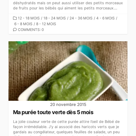
déshydratés mais on peut aussi utiliser des petits morceaux
de fruits pour les bébés qui aiment les petits morceaux....
CATEGORIES
12 - 18 MOIS
/
18 - 24 MOIS
/
24 - 36 MOIS
/
4 - 6 MOIS
/
6 - 8 MOIS
/
8 - 12 MOIS
COMMENTS: 0
20 novembre 2015
Ma purée toute verte dès 5 mois
La jolie couleur verte de cette purée attire l’oeil de Bébé de
façon irrémédiable. J’y ai associé des haricots verts que je
gardais au congélateur, quelques feuilles de salade, un peu