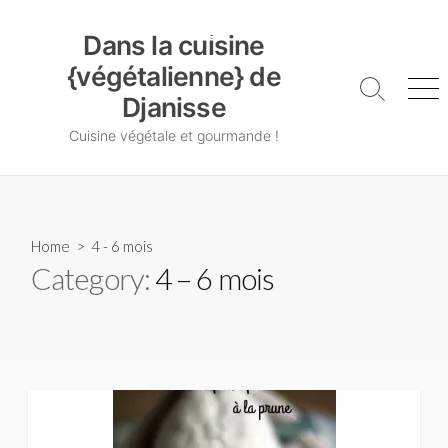
Skip
Dans la cuisine {végétalienne} de Djanisse
to
Dans la cuisine
content
{végétalienne} de
Search
Me
Djanisse
Toggle
Cuisine végétale et gourmande !
Home
> 4 - 6 mois
Category:
4 – 6 mois