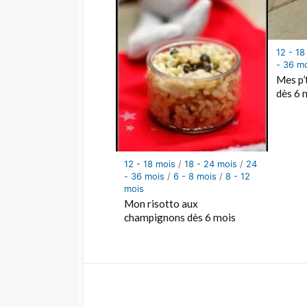
12 - 18
- 36 m
Mes p’t
dès 6 
12 - 18 mois
/
18 - 24 mois
/
24
- 36 mois
/
6 - 8 mois
/
8 - 12
mois
Mon risotto aux
champignons dès 6 mois