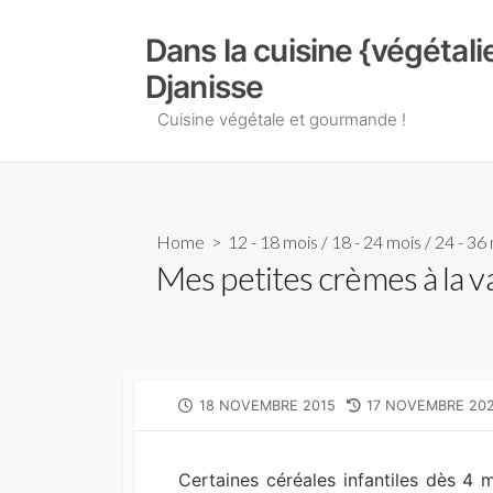
Skip
to
Dans la cuisine {végétal
content
Djanisse
Cuisine végétale et gourmande !
Home
>
12 - 18 mois
/
18 - 24 mois
/
24 - 36
Mes petites crèmes à la va
PUBLISHED
LAST
18 NOVEMBRE 2015
17 NOVEMBRE 20
DATE
MODIFIED
DATE
Certaines céréales infantiles dès 4 