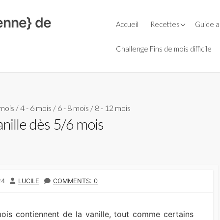
ienne} de
Petit-déjeuner
Guide d
Accueil
Recettes
Guide a
Céréal
Repas
Le Bio
Soupes
Farine
Févrie
Challenge Fins de mois difficile
Goûters
Entrées
Huiles
La cuis
Boissons
Plats
Laits v
L’AMAP,
Boulange
Salades
Légumi
Le bio e
secs
 mois
/
4 - 6 mois
/
6 - 8 mois
/
8 - 12 mois
Sauces
Fromages
Condiments
nille dès 5/6 mois
Purées 
Aide culinaire
Desserts
Sauces
Thermomix
Accompagnement
AUTHOR
24
LUCILE
COMMENTS: 0
mois contiennent de la vanille, tout comme certains