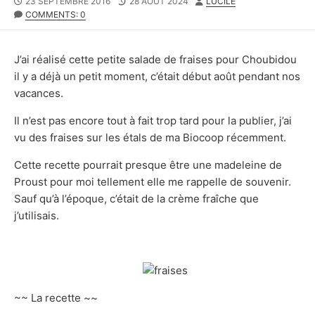
PUBLISHED
LAST
AUTHOR
23 SEPTEMBRE 2016
28 AOÛT 2024
LUCILE
DATE
MODIFIED
COMMENTS: 0
DATE
J’ai réalisé cette petite salade de fraises pour Choubidou
il y a déjà un petit moment, c’était début août pendant nos
vacances.
Il n’est pas encore tout à fait trop tard pour la publier, j’ai
vu des fraises sur les étals de ma Biocoop récemment.
Cette recette pourrait presque être une madeleine de
Proust pour moi tellement elle me rappelle de souvenir.
Sauf qu’à l’époque, c’était de la crème fraîche que
j’utilisais.
~~ La recette ~~