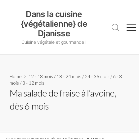
Skip
Dans la cuisine {végétalienne} de Djanisse
to
Dans la cuisine
content
{végétalienne} de
Search
Me
Djanisse
Toggle
Cuisine végétale et gourmande !
Home
>
12 - 18 mois
/
18 - 24 mois
/
24 - 36 mois
/
6 - 8
mois
/
8 - 12 mois
Ma salade de fraise à l’avoine,
dès 6 mois