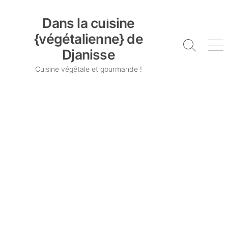
Skip
Dans la cuisine {végétalienne} de Djanisse
to
Dans la cuisine
content
{végétalienne} de
Search
Me
Djanisse
Toggle
Cuisine végétale et gourmande !