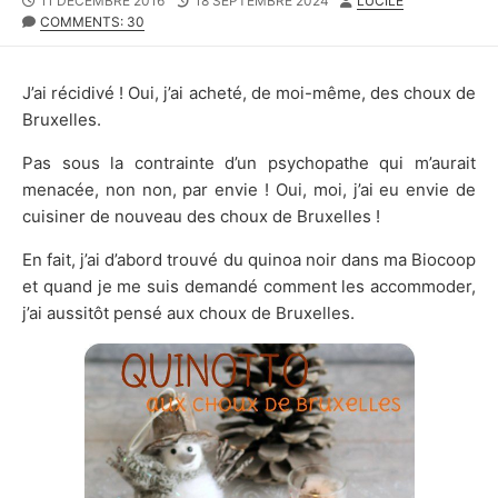
11 DÉCEMBRE 2016
18 SEPTEMBRE 2024
LUCILE
DATE
MODIFIED
COMMENTS: 30
DATE
J’ai récidivé ! Oui, j’ai acheté, de moi-même, des choux de
Bruxelles.
Pas sous la contrainte d’un psychopathe qui m’aurait
menacée, non non, par envie ! Oui, moi, j’ai eu envie de
cuisiner de nouveau des choux de Bruxelles !
En fait, j’ai d’abord trouvé du quinoa noir dans ma Biocoop
et quand je me suis demandé comment les accommoder,
j’ai aussitôt pensé aux choux de Bruxelles.