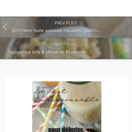
PREV POST
{DIY} Mon huile spéciale nausées, gastro…
NEXT POST
Tagliatelles tofu & choux de Bruxelles