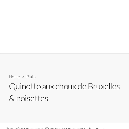
Home
>
Plats
Quinotto aux choux de Bruxelles
& noisettes
PUBLISHED
LAST
AUTHOR