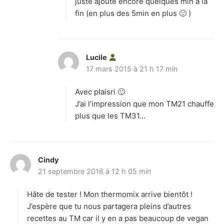
juste ajouté encore quelques min à la
fin (en plus des 5min en plus 🙂 )
Lucile
d
17 mars 2015 à 21 h 17 min
i
t
Avec plaisri 🙂
:
J’ai l’impression que mon TM21 chauffe
plus que les TM31…
Cindy
d
21 septembre 2016 à 12 h 05 min
i
t
Hâte de tester ! Mon thermomix arrive bientôt !
:
J’espère que tu nous partagera pleins d’autres
recettes au TM car il y en a pas beaucoup de vegan