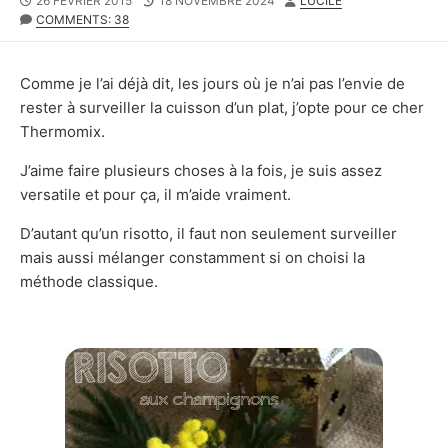
26 FÉVRIER 2015
18 NOVEMBRE 2024
LUCILE
DATE
MODIFIED
COMMENTS: 38
DATE
Comme je l’ai déjà dit, les jours où je n’ai pas l’envie de
rester à surveiller la cuisson d’un plat, j’opte pour ce cher
Thermomix.
J’aime faire plusieurs choses à la fois, je suis assez
versatile et pour ça, il m’aide vraiment.
D’autant qu’un risotto, il faut non seulement surveiller
mais aussi mélanger constamment si on choisi la
méthode classique.