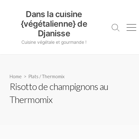
Skip
Dans la cuisine {végétalienne} de Djanisse
to
Dans la cuisine
content
{végétalienne} de
Search
Me
Djanisse
Toggle
Cuisine végétale et gourmande !
Home
>
Plats
/
Thermomix
Risotto de champignons au
Thermomix