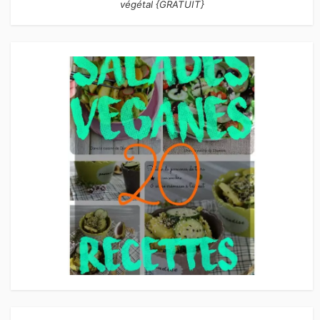
végétal {GRATUIT}