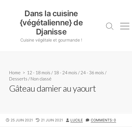
Skip
Dans la cuisine {végétalienne} de Djanisse
to
Dans la cuisine
content
{végétalienne} de
Search
Me
Djanisse
Toggle
Cuisine végétale et gourmande !
Home
>
12 - 18 mois
/
18 - 24 mois
/
24 - 36 mois
/
Desserts
/
Non classé
Gâteau damier au yaourt
PUBLISHED
LAST
AUTHOR
25 JUIN 2021
21 JUIN 2021
LUCILE
COMMENTS: 0
DATE
MODIFIED
DATE