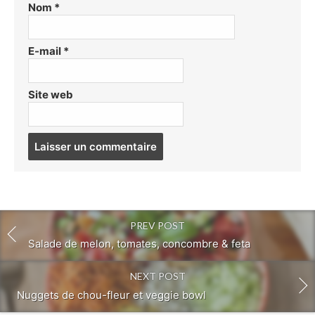
Nom
*
E-mail
*
Site web
Post
comment
PREV POST
Salade de melon, tomates, concombre & feta
NEXT POST
Nuggets de chou-fleur et veggie bowl