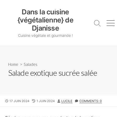
Skip
Dans la cuisine {végétalienne} de Djanisse
to
Dans la cuisine
content
{végétalienne} de
Search
Me
Djanisse
Toggle
Cuisine végétale et gourmande !
Home
>
Salades
Salade exotique sucrée salée
PUBLISHED
LAST
AUTHOR
17 JUIN 2024
1 JUIN 2024
LUCILE
COMMENTS: 0
DATE
MODIFIED
DATE