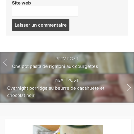
Site web
Post
comment
PREV POST
One pot pasta de rigatoni aux courgettes
NEXT POST
Overnight porridge au beurre de cacahuète et
chocolat noir