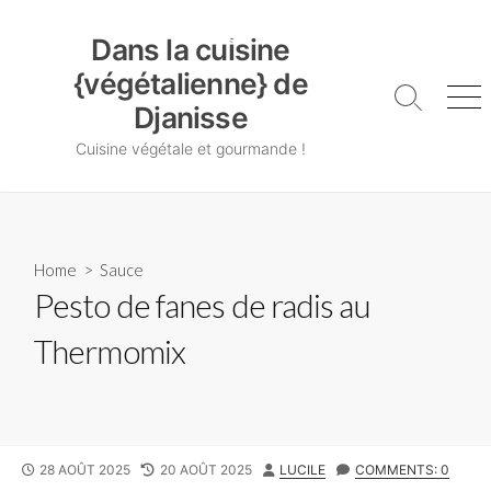
Skip
Dans la cuisine {végétalienne} de Djanisse
to
Dans la cuisine
content
{végétalienne} de
Search
Me
Djanisse
Toggle
Cuisine végétale et gourmande !
Home
>
Sauce
Pesto de fanes de radis au
Thermomix
PUBLISHED
LAST
AUTHOR
28 AOÛT 2025
20 AOÛT 2025
LUCILE
COMMENTS: 0
DATE
MODIFIED