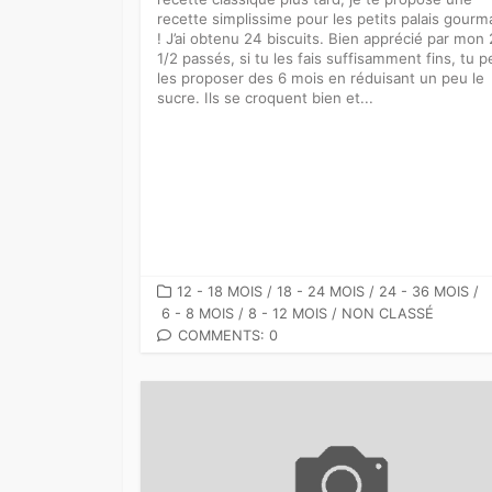
recette simplissime pour les petits palais gour
! J’ai obtenu 24 biscuits. Bien apprécié par mon 
1/2 passés, si tu les fais suffisamment fins, tu 
les proposer des 6 mois en réduisant un peu le
sucre. Ils se croquent bien et...
CATEGORIES
12 - 18 MOIS
/
18 - 24 MOIS
/
24 - 36 MOIS
/
6 - 8 MOIS
/
8 - 12 MOIS
/
NON CLASSÉ
COMMENTS: 0