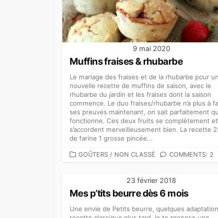
9 mai 2020
Muffins fraises & rhubarbe
Le mariage des fraises et de la rhubarbe pour u
nouvelle recette de muffins de saison, avec le
rhubarbe du jardin et les fraises dont la saison
commence. Le duo fraises/rhubarbe n’a plus à fa
ses preuves maintenant, on sait parfaitement qu’
fonctionne. Ces deux fruits se complètement et
s’accordent merveilleusement bien. La recette 
de farine 1 grosse pincée...
CATEGORIES
GOÛTERS
/
NON CLASSÉ
COMMENTS: 2
23 février 2018
Mes p’tits beurre dès 6 mois
Une envie de Petits beurre, quelques adaptatio
recette classique plus tard, je te propose une