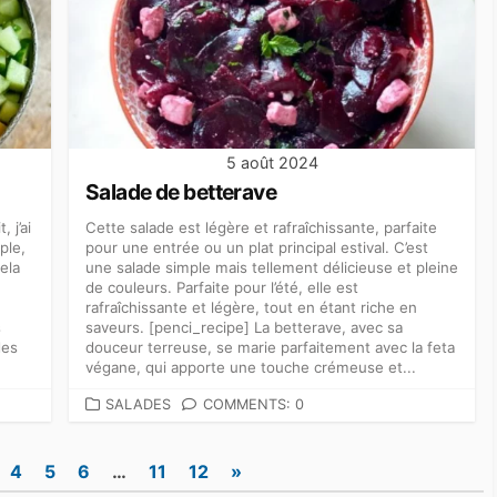
5 août 2024
Salade de betterave
 j’ai
Cette salade est légère et rafraîchissante, parfaite
ple,
pour une entrée ou un plat principal estival. C’est
ela
une salade simple mais tellement délicieuse et pleine
de couleurs. Parfaite pour l’été, elle est
rafraîchissante et légère, tout en étant riche en
s
saveurs. [penci_recipe] La betterave, avec sa
des
douceur terreuse, se marie parfaitement avec la feta
végane, qui apporte une touche crémeuse et...
CATEGORIES
SALADES
COMMENTS: 0
4
5
6
…
11
12
»