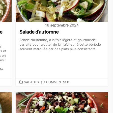
16 septembre 2024
ée
Salade d’automne
Salade d’automne, à la fois légère et gourmande,
parfaite pour ajouter de la fraîcheur à cette période
r
souvent marquée par des plats plus consistants.
es et
s en
es :
tte
CATEGORIES
SALADES
COMMENTS: 0