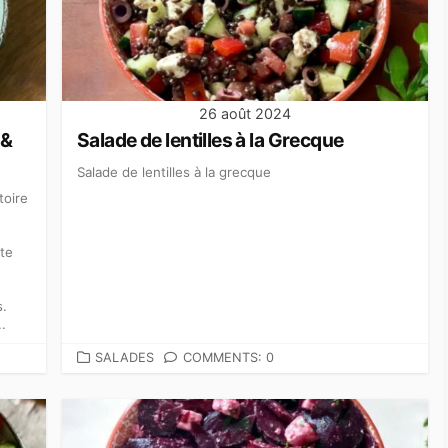
26 août 2024
 &
Salade de lentilles à la Grecque
Salade de lentilles à la grecque
toire
tte
s.
.
CATEGORIES
SALADES
COMMENTS: 0