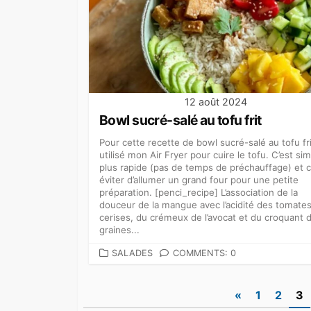
12 août 2024
Bowl sucré-salé au tofu frit
Pour cette recette de bowl sucré-salé au tofu frit,
utilisé mon Air Fryer pour cuire le tofu. C’est sim
plus rapide (pas de temps de préchauffage) et c
éviter d’allumer un grand four pour une petite
préparation. [penci_recipe] L’association de la
douceur de la mangue avec l’acidité des tomate
cerises, du crémeux de l’avocat et du croquant 
graines...
CATEGORIES
SALADES
COMMENTS: 0
Pagination
«
1
2
3