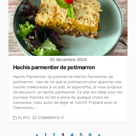
30 décembre 2024
Hachis parmentier de potimarron
Hachis Parmentier de potimarron Hachis Parmentier de
potimarron : rien de tel que le potimarron pour apporter une
touche chaleureuse à un plat, et aujourd’hui, je vous propose
de découvrir un hachis parmentier. Ce plat est idéal pour les
journées fraîches où l’on a envie de quelque chose de
savoureux, mais aussi de léger et nutritif. Préparé avec le
Thermomix,...
CATEGORIES
PLATS
COMMENTS: 0
Pagination
«
1
2
3
4
5
6
»