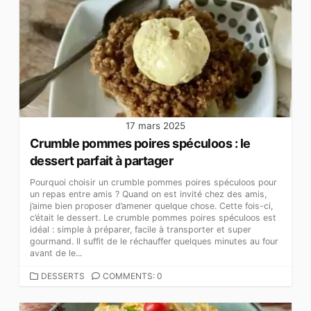
17 mars 2025
Crumble pommes poires spéculoos : le
dessert parfait à partager
Pourquoi choisir un crumble pommes poires spéculoos pour
un repas entre amis ? Quand on est invité chez des amis,
j’aime bien proposer d’amener quelque chose. Cette fois-ci,
c’était le dessert. Le crumble pommes poires spéculoos est
idéal : simple à préparer, facile à transporter et super
gourmand. Il suffit de le réchauffer quelques minutes au four
avant de le...
CATEGORIES
DESSERTS
COMMENTS: 0