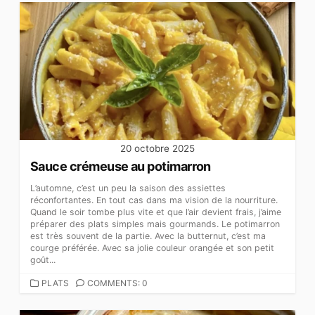
20 octobre 2025
Sauce crémeuse au potimarron
L’automne, c’est un peu la saison des assiettes
réconfortantes. En tout cas dans ma vision de la nourriture.
Quand le soir tombe plus vite et que l’air devient frais, j’aime
préparer des plats simples mais gourmands. Le potimarron
est très souvent de la partie. Avec la butternut, c’est ma
courge préférée. Avec sa jolie couleur orangée et son petit
goût...
CATEGORIES
PLATS
COMMENTS: 0