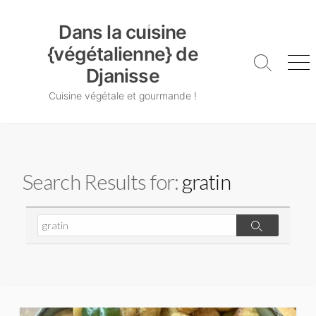
Skip
Dans la cuisine {végétalienne} de Djanisse
to
Dans la cuisine
content
{végétalienne} de
Search
Me
Djanisse
Toggle
Cuisine végétale et gourmande !
Search Results for:
gratin
Search
Search