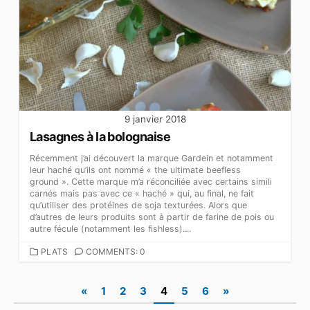
9 janvier 2018
Lasagnes à la bolognaise
Récemment j’ai découvert la marque Gardein et notamment
leur haché qu’ils ont nommé « the ultimate beefless
ground ». Cette marque m’a réconciliée avec certains simili
carnés mais pas avec ce « haché » qui, au final, ne fait
qu’utiliser des protéines de soja texturées. Alors que
d’autres de leurs produits sont à partir de farine de pois ou
autre fécule (notamment les fishless)....
CATEGORIES
PLATS
COMMENTS: 0
Pagination
«
1
2
3
4
5
6
»