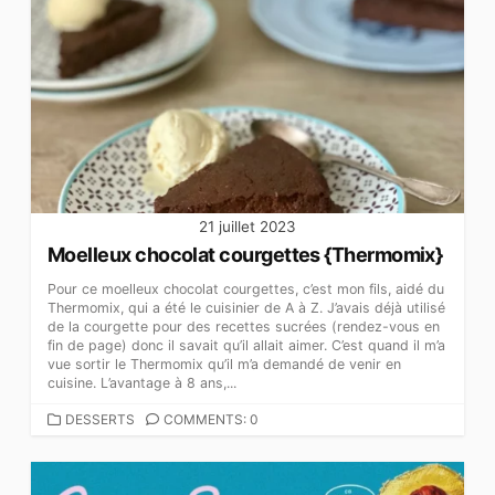
21 juillet 2023
Moelleux chocolat courgettes {Thermomix}
Pour ce moelleux chocolat courgettes, c’est mon fils, aidé du
Thermomix, qui a été le cuisinier de A à Z. J’avais déjà utilisé
de la courgette pour des recettes sucrées (rendez-vous en
fin de page) donc il savait qu’il allait aimer. C’est quand il m’a
vue sortir le Thermomix qu’il m’a demandé de venir en
cuisine. L’avantage à 8 ans,...
CATEGORIES
DESSERTS
COMMENTS: 0