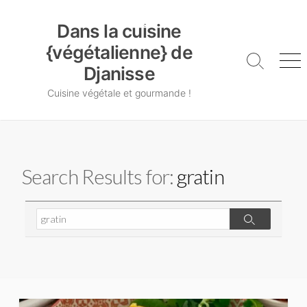
Skip
Dans la cuisine {végétalienne} de Djanisse
to
Dans la cuisine
content
{végétalienne} de
Search
Me
Djanisse
Toggle
Cuisine végétale et gourmande !
Search Results for:
gratin
Search
Search