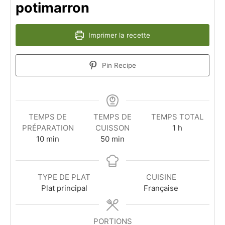
potimarron
Imprimer la recette
Pin Recipe
TEMPS DE
TEMPS DE
TEMPS TOTAL
heure
PRÉPARATION
CUISSON
1
h
minutes
minutes
10
min
50
min
TYPE DE PLAT
CUISINE
Plat principal
Française
PORTIONS