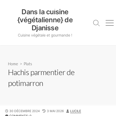
Skip
Dans la cuisine {végétalienne} de Djanisse
to
Dans la cuisine
content
{végétalienne} de
Search
Me
Djanisse
Toggle
Cuisine végétale et gourmande !
Home
>
Plats
Hachis parmentier de
potimarron
PUBLISHED
LAST
AUTHOR
30 DÉCEMBRE 2024
3 MAI 2026
LUCILE
DATE
MODIFIED
COMMENTS: 0