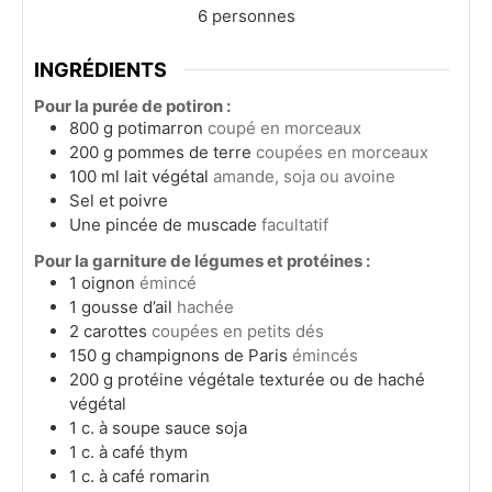
6
personnes
INGRÉDIENTS
Pour la purée de potiron :
800
g
potimarron
coupé en morceaux
200
g
pommes de terre
coupées en morceaux
100
ml
lait végétal
amande, soja ou avoine
Sel et poivre
Une pincée de muscade
facultatif
Pour la garniture de légumes et protéines :
1
oignon
émincé
1
gousse d’ail
hachée
2
carottes
coupées en petits dés
150
g
champignons de Paris
émincés
200
g
protéine végétale texturée ou de haché
végétal
1
c. à soupe
sauce soja
1
c. à café
thym
1
c. à café
romarin