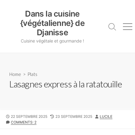
Skip
Dans la cuisine {végétalienne} de Djanisse
to
Dans la cuisine
content
{végétalienne} de
Search
Me
Djanisse
Toggle
Cuisine végétale et gourmande !
Home
>
Plats
Lasagnes express à la ratatouille
PUBLISHED
LAST
AUTHOR
22 SEPTEMBRE 2025
23 SEPTEMBRE 2025
LUCILE
DATE
MODIFIED
COMMENTS: 2
DATE