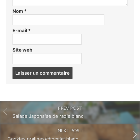
Nom
*
E-mail
*
Site web
Post
comment
PREV POST
Salade Japonaise de radis blanc
NEXT POST
Cookies pralines/chocolat blanc