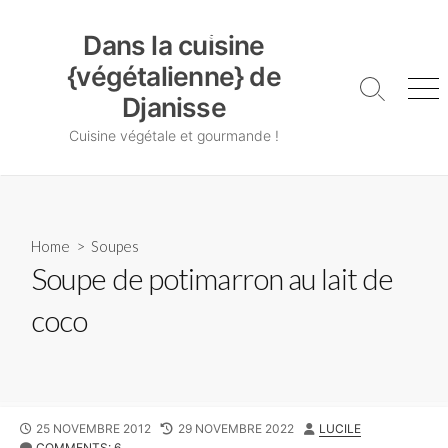
Skip
Dans la cuisine {végétalienne} de Djanisse
to
Dans la cuisine
content
{végétalienne} de
Search
Me
Djanisse
Toggle
Cuisine végétale et gourmande !
Home
>
Soupes
Soupe de potimarron au lait de
coco
PUBLISHED
LAST
AUTHOR
25 NOVEMBRE 2012
29 NOVEMBRE 2022
LUCILE
DATE
MODIFIED
COMMENTS: 6