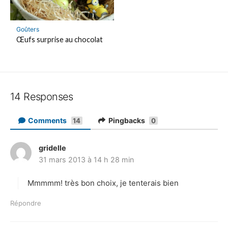
Goûters
Œufs surprise au chocolat
14 Responses
Comments
Pingbacks
14
0
gridelle
d
31 mars 2013 à 14 h 28 min
i
t
Mmmmm! très bon choix, je tenterais bien
:
Répondre