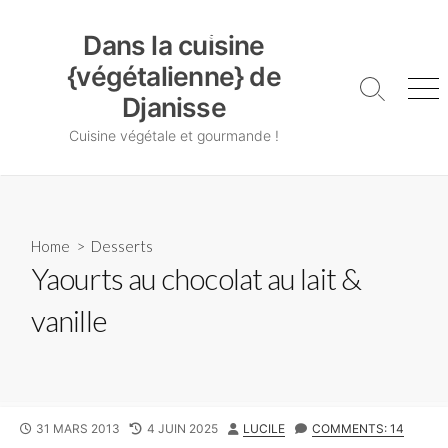
Skip
Dans la cuisine {végétalienne} de Djanisse
to
Dans la cuisine
content
{végétalienne} de
Search
Me
Djanisse
Toggle
Cuisine végétale et gourmande !
Home
>
Desserts
Yaourts au chocolat au lait &
vanille
PUBLISHED
LAST
AUTHOR
31 MARS 2013
4 JUIN 2025
LUCILE
COMMENTS: 14
DATE
MODIFIED