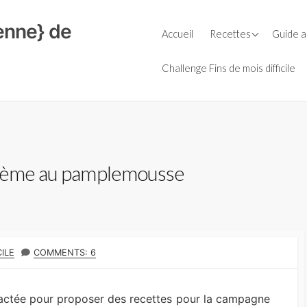
ienne} de
Petit-déjeuner
Guide d
Accueil
Recettes
Guide a
Céréal
Repas
Le Bio
Soupes
Farine
Févrie
Challenge Fins de mois difficile
Goûters
Entrées
Huiles
La cuis
Boissons
Plats
Laits v
L’AMAP,
Boulange
Salades
Légumi
Le bio e
secs
Sauces
Fromages
Condiments
crème au pamplemousse
Purées 
Aide culinaire
Desserts
Sauces
Thermomix
Accompagnement
THOR
ILE
COMMENTS: 6
ntactée pour proposer des recettes pour la campagne