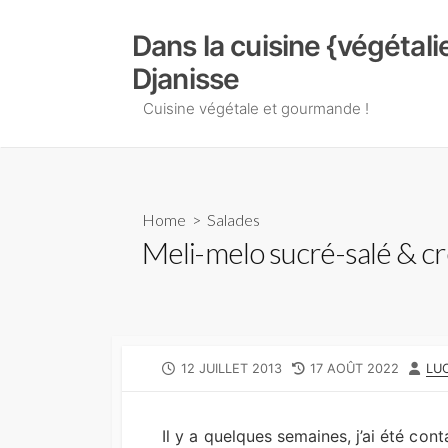
Skip
to
Dans la cuisine {végétal
content
Djanisse
Cuisine végétale et gourmande !
Home
>
Salades
Meli-melo sucré-salé & 
PUBLISHED
LAST
AU
12 JUILLET 2013
17 AOÛT 2022
LUC
DATE
MODIFIED
DATE
Il y a quelques semaines, j’ai été co