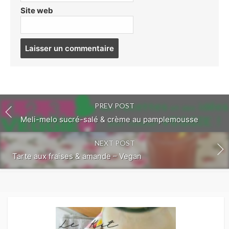
Site web
Post
comment
PREV POST
Meli-melo sucré-salé & crème au pamplemousse
NEXT POST
Tarte aux fraises & amande – Vegan