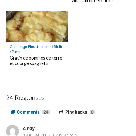
Guacamole détourné
Challenge Fins de mois difficile
/
Plats
Gratin de pommes de terre
et courge spaghetti
24 Responses
Comments
Pingbacks
24
0
cindy
d
13 juillet 2013 à 7 h 37 min
i