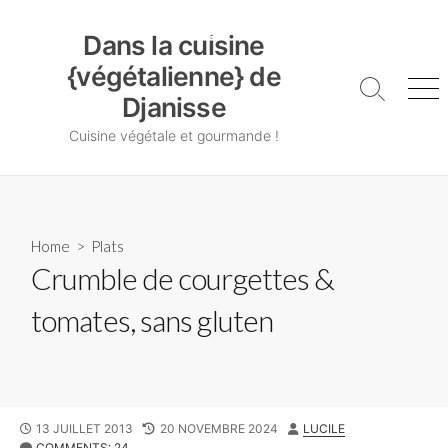
Skip
Dans la cuisine {végétalienne} de Djanisse
to
Dans la cuisine
content
{végétalienne} de
Search
Me
Djanisse
Toggle
Cuisine végétale et gourmande !
Home
>
Plats
Crumble de courgettes &
tomates, sans gluten
PUBLISHED
LAST
AUTHOR
13 JUILLET 2013
20 NOVEMBRE 2024
LUCILE
DATE
MODIFIED
COMMENTS: 24